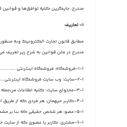
مندرج، جایگزین کلیه توافق‏‌ها و قوانین 
۱– تعاریف
مطابق قانون تجارت الکترونیک وبه منظور ش
مندرج در متن قوانین به شرح زیر تعریف می
۱-۱–فروشگاه: فروشگاه اینترنتی ................. به عنوان فروشنده
۲-۱–سایت: وب سایت فروشگاه اینترنتی ................. به آدرس www............ir
۳-۱–محتوای سایت: کلیه اطلاعات من‌جمله قیمت، متن، عکس، فیلم و مشخصات فنی محصولات یا کلیه مقالات و اخبار درج شده در سایت و وبلاگ
۴-۱–کاربر میهمان: هر فردی که از طریق اینترنت وارد سایت ................. شده باشد، کاربر میهمان تلقی می شود.
۵-۱–عضو: هر شخص حقیقی که بنا بر مشخصات هویتی قابل استناد به عضویت سایت درآمده باشد، عضو تلقی می شود.
۶-۱–مشتری: کاربر یا عضوی که از سایت خرید می نماید.