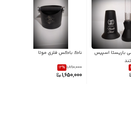
شی باریستا اسپیس
ناک باکس فلزی موتا
ند
باریستا
30,000
12
%
1,890,000
7,000
1,650,000