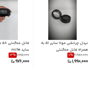
نیدل چرخشی موتا سایز ۵۱ به
فان
همراه فانل مگنتی
ساید niche
13
%
1,125,000
11
%
2,250,000
976,000
1,990,000