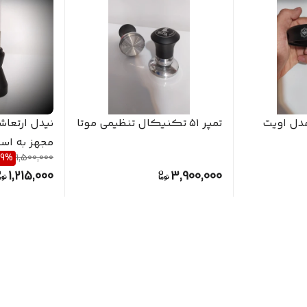
ل مگنتی ۵۸ مدل اویت
تمپر ۵۱ تکنیکال تنظیمی موتا
نیدل ارتعا
مجهز به است
19
%
1,500,000
1,215,000
3,900,000